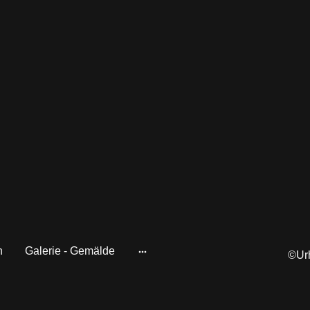
n
Galerie - Gemälde
©Urh